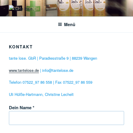
Zum
Inhalt
TANTE LOSE.
plastikfrei einkaufen
springen
Menü
KONTAKT
tante lose. GbR | Paradiesstraße 9 | 88239 Wangen
www.tantelose.de
| info@tantelose.de
Telefon 07522_97 86 558 | Fax 07522_97 86 559
Uli Hülße-Hartmann, Christine Lechelt
Dein Name *