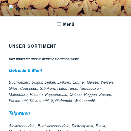
Zum
Inhalt
TANTE LOSE.
plastikfrei einkaufen
springen
Menü
UNSER SORTIMENT
Hier
findet Ihr unsere aktuelle Sortimentsliste.
Getreide & Mehl
Buchweizen, Bulgur, Dinkel, Einkorn, Emmer, Gerste, Weizen,
Gries, Couscous, Grünkern, Hafer, Hirse, Hirseflocken,
Maisstärke, Polenta, Popcornmais, Quinoa, Roggen, Sesam,
Paniermehl, Dinkelmehl, Spätzlemehl, Weizenmehl
Teigwaren
Alblinsennudeln, Buchweizennudeln, Dinkelspirelli, Fusilli,