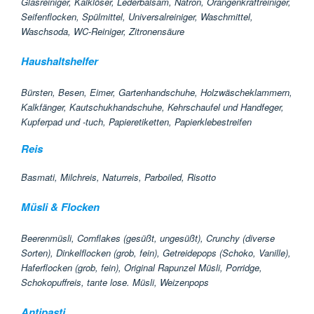
Glasreiniger, Kalklöser, Lederbalsam, Natron, Orangenkraftreiniger,
Seifenflocken, Spülmittel, Universalreiniger, Waschmittel,
Waschsoda, WC-Reiniger, Zitronensäure
Haushaltshelfer
Bürsten, Besen, Eimer, Gartenhandschuhe, Holzwäscheklammern,
Kalkfänger, Kautschukhandschuhe, Kehrschaufel und Handfeger,
Kupferpad und -tuch, Papieretiketten, Papierklebestreifen
Reis
Basmati, Milchreis, Naturreis, Parboiled, Risotto
Müsli & Flocken
Beerenmüsli, Cornflakes (gesüßt, ungesüßt), Crunchy (diverse
Sorten), Dinkelflocken (grob, fein), Getreidepops (Schoko, Vanille),
Haferflocken (grob, fein), Original Rapunzel Müsli, Porridge,
Schokopuffreis, tante lose. Müsli, Weizenpops
Antipasti