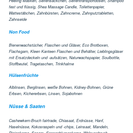
Peeling Masken, Seifensäckchen, Seifentransportdosen, Shampoo
fest und flüssig, Shea Massage Candle, Toilettenpapier,
Wattestäbchen, Zahnbürsten, Zahncreme, Zahnputztabletten,
Zahnseide
Non Food
Bienenwachstücher, Flaschen und Gläser, Eco Brotboxen,
Flachsgarn, Kleen Kanteen Flaschen und Behälter, Lieblingsgläser
mit Ersatzdeckeln und -aufsätzen, Naturwachspapier, Soulbottle,
Stoffbeutel, Tragetaschen, Trinkhalme
Hülsenfrüchte
Alblinsen, Berglinsen, weiße Bohnen, Kidney-Bohnen, Grüne
Erbsen, Kichererbsen, Linsen, Sojabohnen
Nüsse & Saaten
Cashewkern-Bruch fairtrade, Chiasaat, Erdnüsse, Hanf,
Haselnüsse, Kokosraspeln und -chips, Leinsaat, Mandeln,
Pinienkerne, Sesam, Sonnenblumenkerne, Walnussbruch