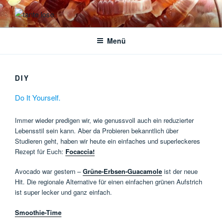
Zum
Inhalt
TANTE LOSE.
plastikfrei einkaufen
springen
Menü
DIY
Do It Yourself.
Immer wieder predigen wir, wie genussvoll auch ein reduzierter
Lebensstil sein kann. Aber da Probieren bekanntlich über
Studieren geht, haben wir heute ein einfaches und superleckeres
Rezept für Euch:
Focaccia!
Avocado war gestern –
Grüne-Erbsen-Guacamole
ist der neue
Hit. Die regionale Alternative für einen einfachen grünen Aufstrich
ist super lecker und ganz einfach.
Smoothie-Time